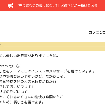
【売り切りの為最大50%off】お値下げ品一覧はこちら
カテゴリ
T
には優しい出来事がありますように。
tagram を中心に
しさをテーマに日々イラストやメッセージを届けています。
りやで落ち込みやすいけど、だからこそ、
な気持ちを持つ人の気持ちがわかる
でしてほしいウサギ」
サギのそばにいて、
えてくれるたくさんの愉快な仲間たちが
のために優しさを届けます。