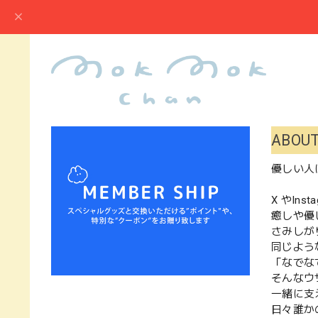
ABOU
優しい人
X やIns
癒しや優
さみしが
同じよう
「なでな
そんなウ
一緒に支
日々誰か