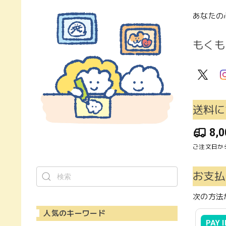
あなたの
もくも
送料に
8,
ご注文日か
お支払
次の方法
人気のキーワード
PAY