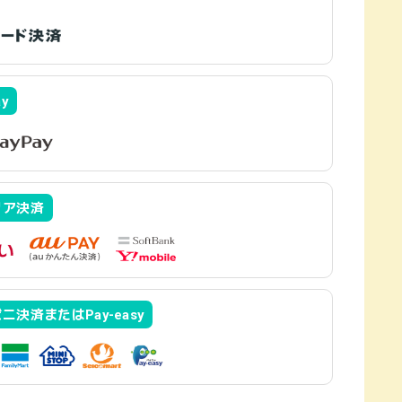
ay
リア決済
ニ決済またはPay-easy