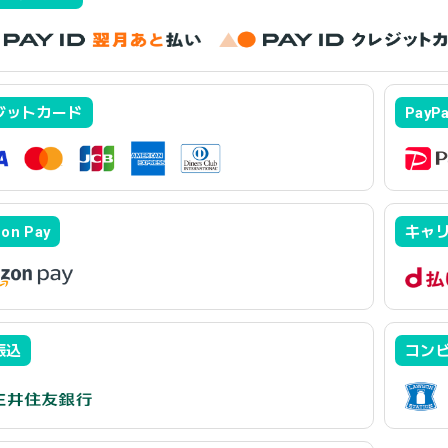
ジットカード
PayP
on Pay
キャ
振込
コンビ