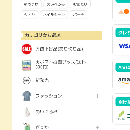
なでウサ
ぬいぐるみ
おまもり
タオル
ネイルシール
ポーチ
クレ
カテゴリから選ぶ
お値下げ品(売り切り品)
★ポスト投函グッズ(送料
330円)
Amaz
新発売！
ファッション
銀行
ぬいぐるみ
ざっか