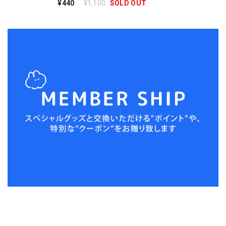
¥440
¥1,100
SOLD OUT