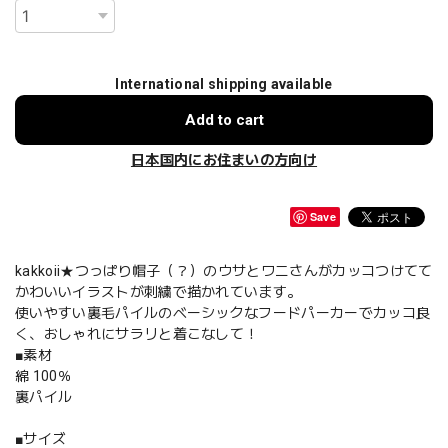
International shipping available
Add to cart
日本国内にお住まいの方向け
Save
kakkoii★つっぱり帽子（？）のウサとワニさんがカッコつけてて
かわいいイラストが刺繍で描かれています。
使いやすい裏毛パイルのベーシックなフードパーカーでカッコ良
く、おしゃれにサラリと着こなして！
■素材
綿 100％
裏パイル
■サイズ