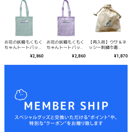
お花の妖精もくもく
お花の妖精もくもく
【再入荷】ウサ＆ネ
ちゃんトートバッ
ちゃんトートバッ
ッシー刺繍巾着
ク/スモーキーグリ
ク/ラベンダー（MK-
（MK-691）
¥2,860
¥2,860
¥1,870
ーン（MK-683)
683)