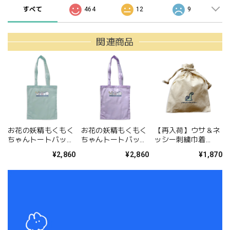
すべて
464
12
9
関連商品
お花の妖精もくもく
お花の妖精もくもく
【再入荷】ウサ＆ネ
ちゃんトートバッ
ちゃんトートバッ
ッシー刺繍巾着
ク/スモーキーグリ
ク/ラベンダー（MK-
（MK-691）
¥2,860
¥2,860
¥1,870
ーン（MK-683)
683)