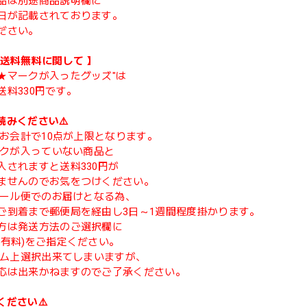
品は別途商品説明欄に
日が記載されております。
ださい。
類送料無料に関して 】
★マークが入ったグッズ"は
送料330円です。
読みください⚠️
度のお会計で10点が上限となります。
マークが入っていない商品と
入されますと送料330円が
ませんのでお気をつけください。
てメール便でのお届けとなる為、
ご到着まで郵便局を経由し3日～1週間程度掛かります。
方は発送方法のご選択欄に
(有料)をご指定ください。
ステム上選択出来てしまいますが、
応は出来かねますのでご了承ください。
ください⚠️