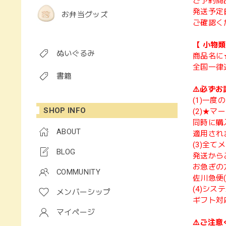
ご予約商
発送予定
お弁当グッズ
ご確認く
【 小物
ぬいぐるみ
商品名に
全国一律
書籍
⚠️必ずお
(1)一
SHOP INFO
(2)★
同時に購
ABOUT
適用され
(3)全
BLOG
発送から
お急ぎの
COMMUNITY
佐川急便
(4)シ
メンバーシップ
ギフト対
マイページ
⚠️ご注意