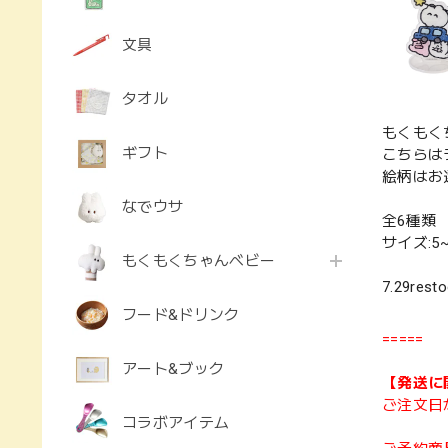
文具
タオル
もくもく
ギフト
こちらは
絵柄はお
なでウサ
全6種類
サイズ:5~
もくもくちゃんベビー
7.29resto
フード&ドリンク
=====
アート&ブック
【発送に
ご注文日
コラボアイテム