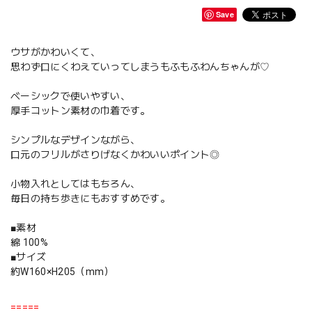
Save
ウサがかわいくて、
思わず口にくわえていってしまうもふもふわんちゃんが♡
ベーシックで使いやすい、
厚手コットン素材の巾着です。
シンプルなデザインながら、
口元のフリルがさりげなくかわいいポイント◎
小物入れとしてはもちろん、
毎日の持ち歩きにもおすすめです。
■素材
綿 100%
■サイズ
約W160×H205（mm）
=====