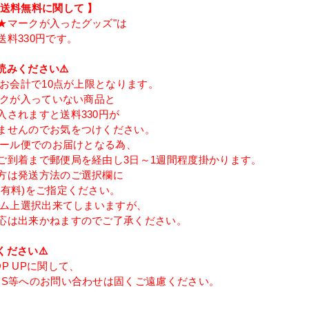
類送料無料に関して 】
★マークが入ったグッズ"は
送料330円です。
読みください⚠️
度のお会計で10点が上限となります。
マークが入っていない商品と
入されますと送料330円が
ませんのでお気をつけください。
てメール便でのお届けとなる為、
ご到着まで郵便局を経由し3日～1週間程度掛かります。
方は発送方法のご選択欄に
(有料)をご指定ください。
ステム上選択出来てしまいますが、
応は出来かねますのでご了承ください。
ください⚠️
P UPに関して、
NS等へのお問い合わせは固くご遠慮ください。