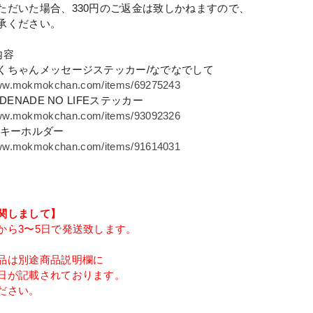
ただいた場合、330円のご返金は致しかねますので、
承ください。
内容
くちゃんメッセージステッカー/なでなでして
www.mokmokchan.com/items/69275243
DENADE NO LIFEステッカー
www.mokmokchan.com/items/93092326
サキーホルダー
www.mokmokchan.com/items/91614031
関しまして】
から3〜5日で発送致します。
品は別途商品説明欄に
日が記載されております。
ださい。