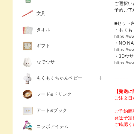
ご選択い
予めご了
文具
■セット
タオル
・もくも
https://
・NO NA
ギフト
https://
・3Dウ
なでウサ
https://
もくもくちゃんベビー
=====
【発送に
フード&ドリンク
ご注文日
アート&ブック
ご予約商
発送予定
ご確認く
コラボアイテム