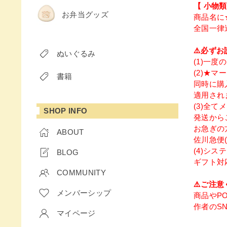
【 小物
お弁当グッズ
商品名に
全国一律
⚠️必ずお
ぬいぐるみ
(1)一
(2)★
書籍
同時に購
適用され
(3)全
SHOP INFO
発送から
お急ぎの
ABOUT
佐川急便
(4)シ
BLOG
ギフト対
COMMUNITY
⚠️ご注意
メンバーシップ
商品やPO
作者のS
マイページ