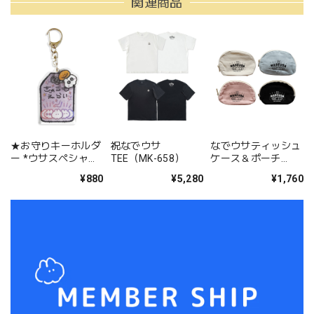
関連商品
★お守りキーホルダ
祝なでウサ
なでウサティッシュ
ー *ウサスペシャル
TEE（MK-658）
ケース＆ポーチ
（MK-647）
（MK-642）
¥880
¥5,280
¥1,760