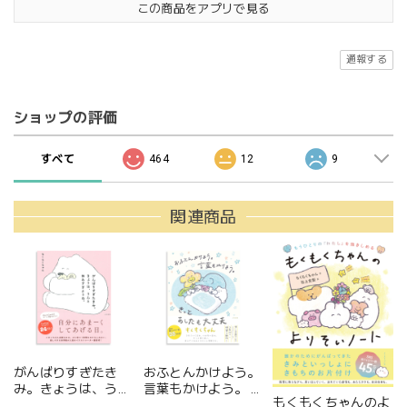
この商品をアプリで見る
通報する
ショップの評価
すべて
464
12
9
関連商品
がんばりすぎたき
おふとんかけよう。
み。きょうは、うん
言葉もかけよう。 き
もくもくちゃんのよ
と休みすぎようね。
っとあしたも大丈夫