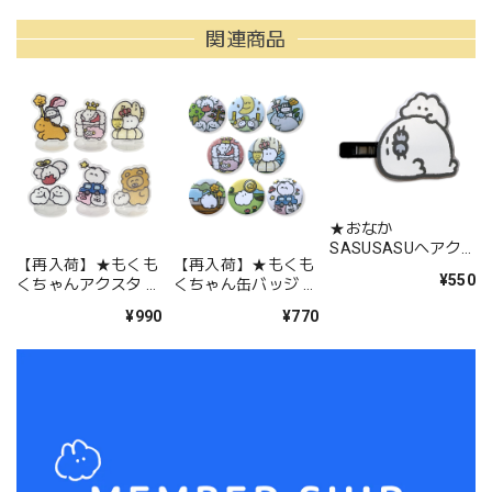
関連商品
★おなか
SASUSASUヘアク
【再入荷】★もくも
【再入荷】★もくも
リップ（MK-694）
¥550
くちゃんアクスタ ラ
くちゃん缶バッジ ラ
ンダム（LN-11）
ンダム（LN-12）
¥990
¥770