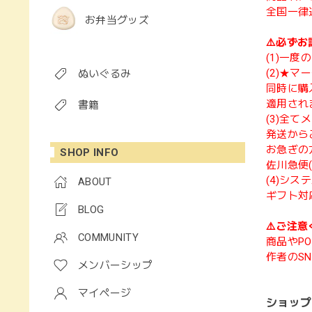
全国一律
お弁当グッズ
⚠️必ずお
(1)一
(2)★
ぬいぐるみ
同時に購
適用され
書籍
(3)全
発送から
お急ぎの
SHOP INFO
佐川急便
(4)シ
ABOUT
ギフト対
BLOG
⚠️ご注意
COMMUNITY
商品やPO
作者のS
メンバーシップ
マイページ
ショップ