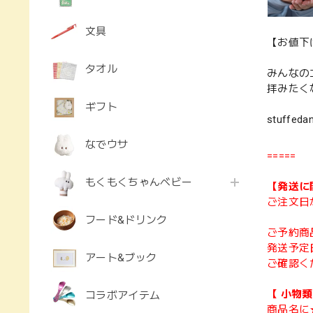
文具
【お値下げ
タオル
みんなの
拝みたく
ギフト
stuffeda
なでウサ
=====
もくもくちゃんベビー
【発送に
ご注文日
フード&ドリンク
ご予約商
発送予定
アート&ブック
ご確認く
【 小物
コラボアイテム
商品名に