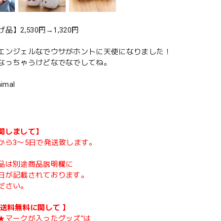
品】2,530円→1,320円
エンジェルなでウサがホントに天使になりました！
なっちゃうけどなでなでしてね。
nimal
関しまして】
から3〜5日で発送致します。
品は別途商品説明欄に
日が記載されております。
ださい。
類送料無料に関して 】
★マークが入ったグッズ"は