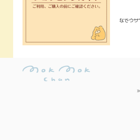
なでウサ"D