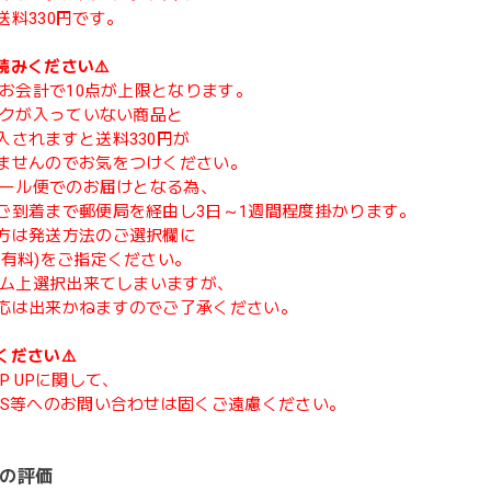
送料330円です。
読みください⚠️
度のお会計で10点が上限となります。
マークが入っていない商品と
入されますと送料330円が
ませんのでお気をつけください。
てメール便でのお届けとなる為、
ご到着まで郵便局を経由し3日～1週間程度掛かります。
方は発送方法のご選択欄に
(有料)をご指定ください。
ステム上選択出来てしまいますが、
応は出来かねますのでご了承ください。
ください⚠️
P UPに関して、
NS等へのお問い合わせは固くご遠慮ください。
の評価