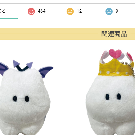
べて
464
12
9
関連商品