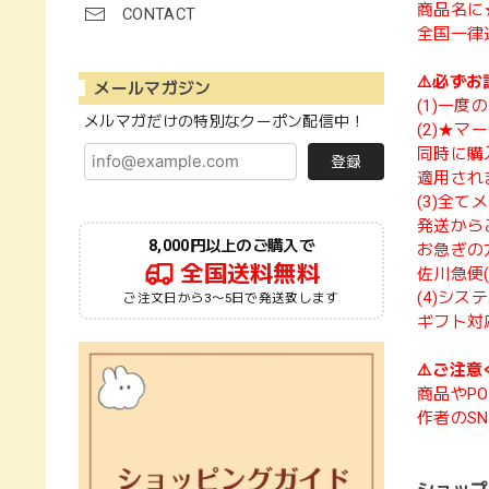
商品名に
CONTACT
全国一律
⚠️必ずお
メールマガジン
(1)一
メルマガだけの特別なクーポン配信中！
(2)★
同時に購
登録
適用され
(3)全
発送から
8,000円以上のご購入で
お急ぎの
全国送料無料
佐川急便
(4)シ
ご注文日から3〜5日で発送致します
ギフト対
⚠️ご注意
商品やPO
作者のS