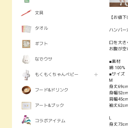
文具
【お値下げ
タオル
ハンバー
口を大き
ギフト
お腹が空
なでウサ
■素材
綿 100%
■サイズ
もくもくちゃんベビー
M
身丈69c
フード&ドリンク
身幅52c
肩幅45c
アート&ブック
袖丈62c
L
コラボアイテム
身丈73c