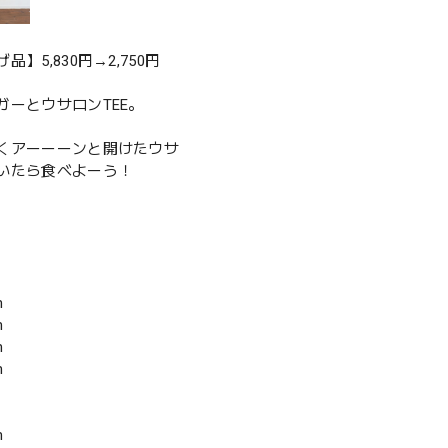
品】5,830円→2,750円
ガーとウサロンTEE。
くアーーーンと開けたウサ
いたら食べよーう！
m
m
m
m
m