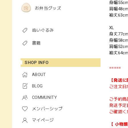
身幅55c
お弁当グッズ
肩幅48c
袖丈63c
XL
ぬいぐるみ
身丈77c
身幅58c
書籍
肩幅52c
袖丈64c
SHOP INFO
=====
ABOUT
【発送に
BLOG
ご注文日
COMMUNITY
ご予約商
発送予定
メンバーシップ
ご確認く
マイページ
【 小物