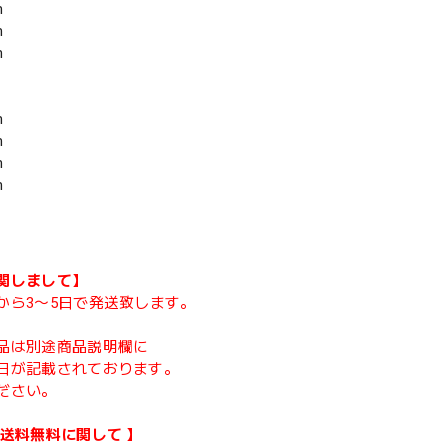
m
m
m
m
m
m
m
関しまして】
から3〜5日で発送致します。
品は別途商品説明欄に
日が記載されております。
ださい。
類送料無料に関して 】