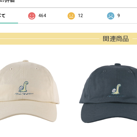
の評価
べて
464
12
9
関連商品