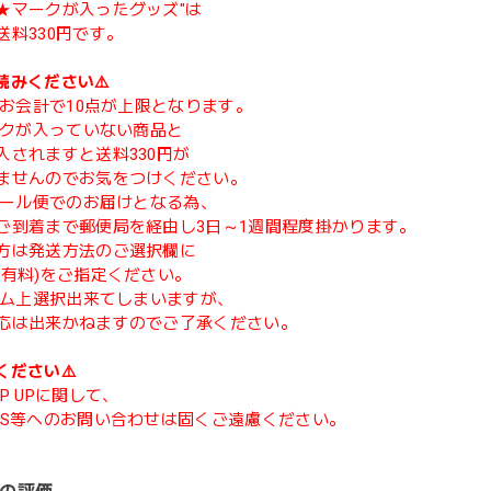
★マークが入ったグッズ"は
送料330円です。
読みください⚠️
度のお会計で10点が上限となります。
マークが入っていない商品と
入されますと送料330円が
ませんのでお気をつけください。
てメール便でのお届けとなる為、
ご到着まで郵便局を経由し3日～1週間程度掛かります。
方は発送方法のご選択欄に
(有料)をご指定ください。
ステム上選択出来てしまいますが、
応は出来かねますのでご了承ください。
ください⚠️
P UPに関して、
NS等へのお問い合わせは固くご遠慮ください。