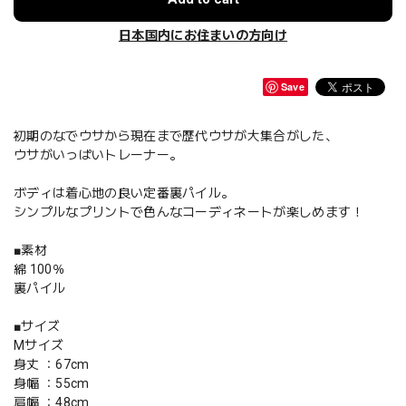
日本国内にお住まいの方向け
Save
初期のなでウサから現在まで歴代ウサが大集合がした、
ウサがいっぱいトレーナー。
ボディは着心地の良い定番裏パイル。
シンプルなプリントで色んなコーディネートが楽しめます！
■素材
綿 100％
裏パイル
■サイズ
Mサイズ
身丈 ：67cm
身幅 ：55cm
肩幅 ：48cm