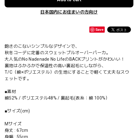
日本国内にお住まいの方向け
Save
飽きのこないシンプルなデザインで、
秋冬コーデに定番のスウェットプルオーバーパーカ。
大人気のNo Nadenade No LifeのBACKプリントがかわいい！
裏地はふかふかで保温性の高い裏起毛にしながら、
T/C（綿×ポリエステル）の生地にすることで軽くて丈夫なスウ
ェットです。
■素材
綿52% / ポリエステル48% / 裏起毛(表糸：綿 100%）
■サイズ(cm)
Mサイズ
身丈 : 67cm
身幅 : 55cm