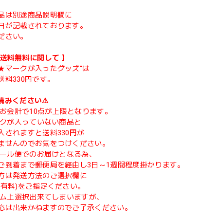
品は別途商品説明欄に
日が記載されております。
ださい。
類送料無料に関して 】
★マークが入ったグッズ"は
送料330円です。
読みください⚠️
度のお会計で10点が上限となります。
マークが入っていない商品と
入されますと送料330円が
ませんのでお気をつけください。
てメール便でのお届けとなる為、
ご到着まで郵便局を経由し3日～1週間程度掛かります。
方は発送方法のご選択欄に
(有料)をご指定ください。
ステム上選択出来てしまいますが、
応は出来かねますのでご了承ください。