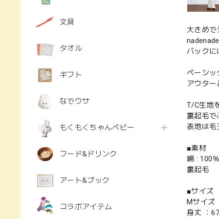
文具
大きめで
naden
タオル
バックに
ベーシッ
ギフト
アウター
なでウサ
T/C生
裏起毛で
表地は毛
もくもくちゃんベビー
■素材
フード&ドリンク
綿 : 100
裏起毛
アート&ブック
■サイズ
Mサイズ
コラボアイテム
身丈 ：6