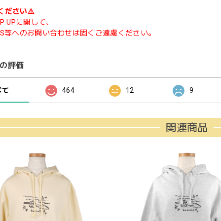
ください⚠️
P UPに関して、
NS等へのお問い合わせは固くご遠慮ください。
の評価
べて
464
12
9
関連商品