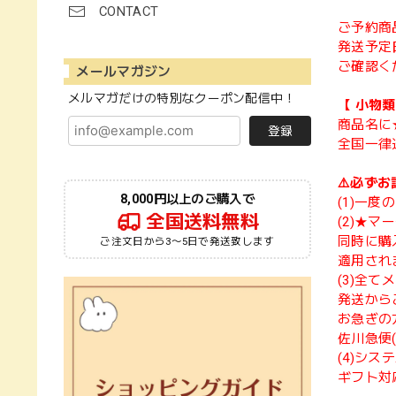
CONTACT
ご予約商
発送予定
ご確認く
メールマガジン
メルマガだけの特別なクーポン配信中！
【 小物
商品名に
登録
全国一律
⚠️必ずお
8,000円以上のご購入で
(1)一
全国送料無料
(2)★
同時に購
ご注文日から3〜5日で発送致します
適用され
(3)全
発送から
お急ぎの
佐川急便
(4)シ
ギフト対