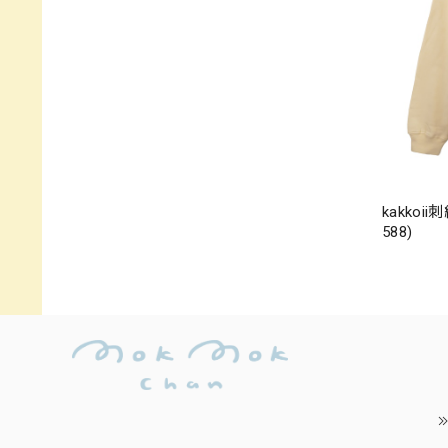
kakko
588)