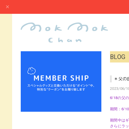
BLOG
＊父の日
2023/06/10
6/18の
期間：6/10
期間中は
さらにラ