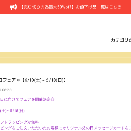
【売り切りの為最大50%off】お値下げ品一覧はこちら
カテゴリ
フェア＊【6/10(土)~６/18(日)】
 06:28
父の日に向けてフェアを開催決定◎
(土)~６/18(日)
ギフトラッピングが無料！
ッピングをご注文いただいたお客様にオリジナル父の日メッセージカードを