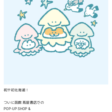
祝🎊初北海道！
ついに函館 蔦屋書店での
POP-UP SHOP &