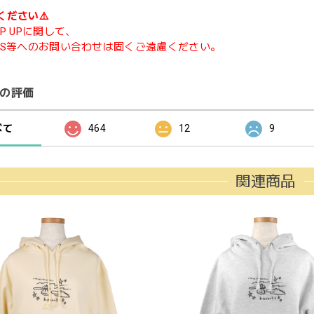
ください⚠️
P UPに関して、
NS等へのお問い合わせは固くご遠慮ください。
の評価
べて
464
12
9
関連商品