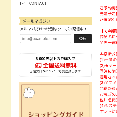
CONTACT
ご予約商
発送予定
ご確認く
メールマガジン
メルマガだけの特別なクーポン配信中！
【 小物
商品名に
登録
全国一律
⚠️必ずお
8,000円以上のご購入で
(1)一
全国送料無料
(2)★
同時に購
ご注文日から3〜5日で発送致します
適用され
(3)全
発送から
お急ぎの
佐川急便
(4)シ
ギフト対