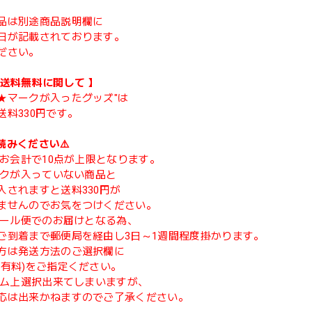
品は別途商品説明欄に
日が記載されております。
ださい。
類送料無料に関して 】
★マークが入ったグッズ"は
送料330円です。
読みください⚠️
度のお会計で10点が上限となります。
マークが入っていない商品と
入されますと送料330円が
ませんのでお気をつけください。
てメール便でのお届けとなる為、
ご到着まで郵便局を経由し3日～1週間程度掛かります。
方は発送方法のご選択欄に
(有料)をご指定ください。
ステム上選択出来てしまいますが、
応は出来かねますのでご了承ください。