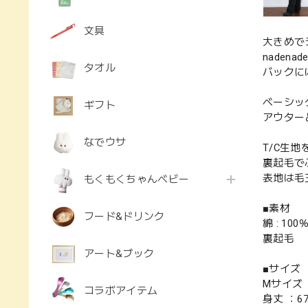
文具
大きめで
naden
タオル
バックに
ベーシッ
ギフト
アウター
なでウサ
T/C生
裏起毛で
表地は毛
もくもくちゃんベビー
■素材
フード&ドリンク
綿 : 100
裏起毛
アート&ブック
■サイズ
Mサイズ
コラボアイテム
身丈 ：6