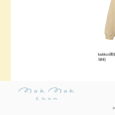
kakko
588)